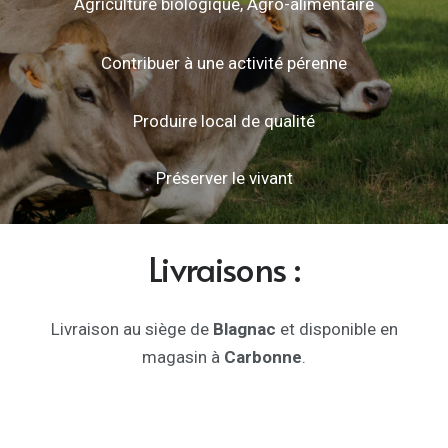
Agriculture biologique, Agro-alimentaire
Contribuer à une activité pérenne
Produire local de qualité
Préserver le vivant
L
ivraisons :
L
ivraison au siège de
Blagnac
et disponible en
magasin à
Carbonne
.